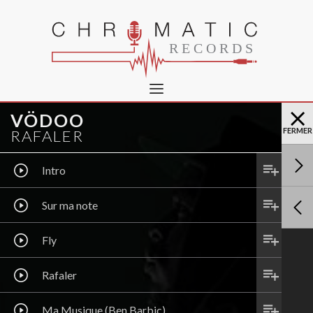
VÖDOO
FERMER
RAFALER
Intro
Sur ma note
Fly
Rafaler
Ma Musique (Ben Barbic)